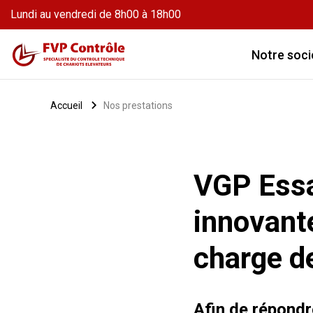
Lundi au vendredi de 8h00 à 18h00
Retour
Accueil
Notre soci
Passer au contenu
Accueil
Nos prestations
VGP Essa
innovante
charge d
Afin de répond