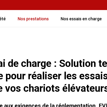
été
Nos prestations
Nos essais en charge
i de charge : Solution t
 pour réaliser les essai
e vos chariots élévateur
re aux
exigences de la réglementation
, FV