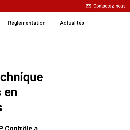
Contactez-nous
Réglementation
Actualités
echnique
s en
s
P Contrôle a